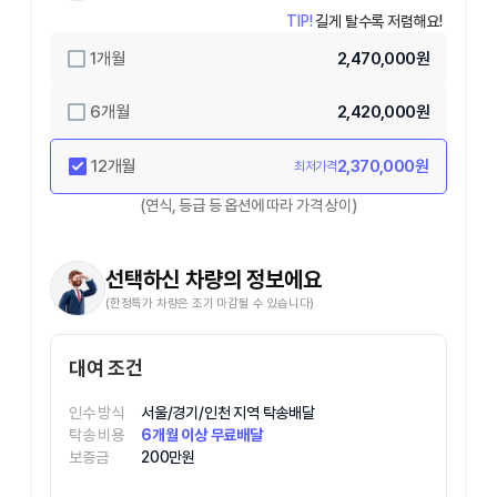
TIP!
길게 탈수록 저렴해요!
1
개월
2,470,000
원
6
개월
2,420,000
원
12
개월
2,370,000
원
최저가격
(연식, 등급 등 옵션에 따라 가격 상이)
선택하신 차량의 정보에요
(한정특가 차량은 조기 마감될 수 있습니다)
대여 조건
인수 방식
서울/경기/인천 지역 탁송배달
탁송 비용
6개월 이상 무료배달
보증금
200만원