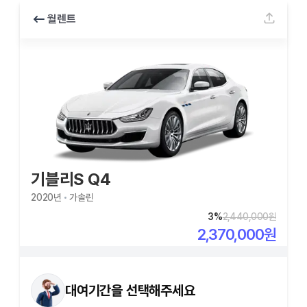
월렌트
기블리S Q4
2020
년
가솔린
3
%
2,440,000
원
2,370,000
원
대여기간을 선택해주세요