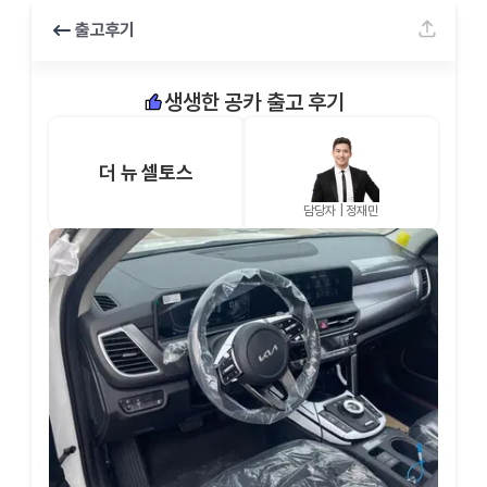
출고후기
생생한 공카 출고 후기
더 뉴 셀토스
담당자 |
정재민