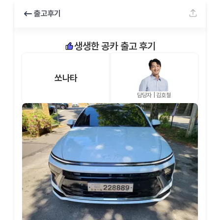
출고후기
생생한 공카 출고 후기
쏘나타
담당자 |
김호철