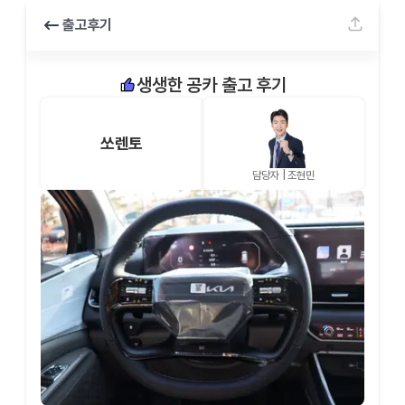
출고후기
생생한 공카 출고 후기
쏘렌토
담당자 |
조현민