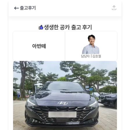
출고후기
생생한 공카 출고 후기
아반떼
담당자 |
김호철