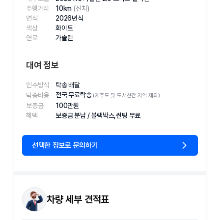
주행거리
10km
(신차)
연식
2026
년식
색상
화이트
연료
가솔린
대여 정보
인수방식
탁송 배달
전국 무료탁송
탁송비용
(제주도 및 도서산간 지역 제외)
보증금
100
만원
혜택
보증금 분납 / 블랙박스,썬팅 무료
선택한 정보로 문의하기
차량 세부 견적표