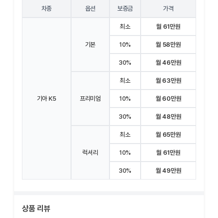
차종
옵션
보증금
가격
최소
월 61만원
기본
10%
월 58만원
30%
월 46만원
최소
월 63만원
기아 K5
프리미엄
10%
월 60만원
30%
월 48만원
최소
월 65만원
럭셔리
10%
월 61만원
30%
월 49만원
상품 리뷰