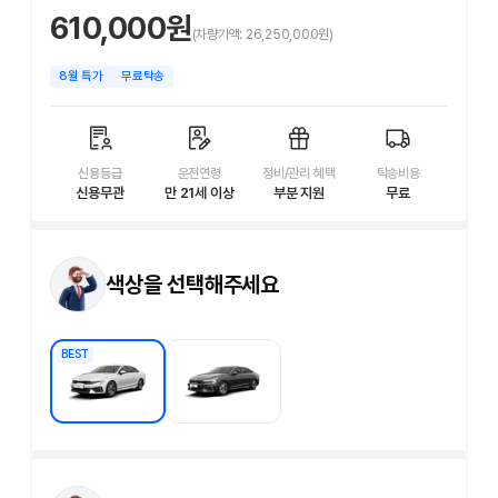
610,000
원
(차량가액:
26,250,000
원)
8
월 특가
무료탁송
신용등급
운전연령
정비/관리 혜택
탁송비용
신용무관
만 21세 이상
부분 지원
무료
색상을 선택해주세요
BEST