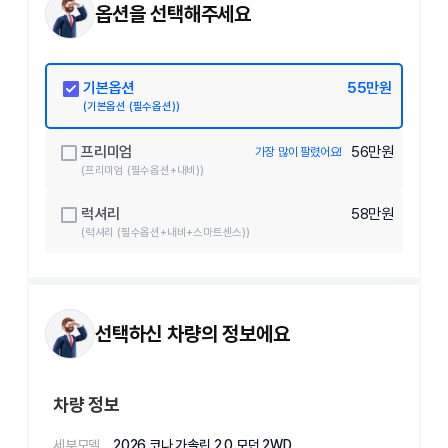
옵션을 선택해주세요
기본옵션
55
만원
(
기본옵션 (필수옵션)
)
프리미엄
56
만원
가장 많이 팔렸어요!
(
프리미엄 (필수옵션+내비)
)
럭셔리
58
만원
(
럭셔리 (필수옵션+내비+스마트센스)
)
선택하신 차량의 정보에요
차량 정보
세부모델
2026 코나 가솔린 2.0 모던 2WD