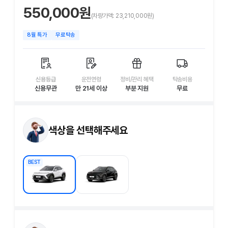
550,000
원
(차량가액:
23,210,000
원)
8
월 특가
무료탁송
신용등급
운전연령
정비/관리 혜택
탁송비용
신용무관
만 21세 이상
부분 지원
무료
색상을 선택해주세요
BEST