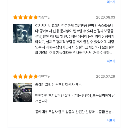
더보기
차량 인수 시 장민혁 담당자님께서 친절하고 꼼꼼하게 신차
의 상태와 각종 기능에 대해 설명해주셔서, 처음 이용하는
분들도 부담 없이 서비스를 체험할 수 있었어요.
백승
**님
2026.08.03
여기저기 비교해서 깐깐하게 고른만큼 진짜 만족스럽습니
공카의 본부 직거래 시스템으로 중간 마진 없이 합리적인
다! 공카에서 신용 문제없이 렌트할 수 있다는 점과 보증금
렌트료를 제공받았고, 즉시 출고되는 신차 덕분에 긴급 상
분납, 할인 이벤트 및 현금 지원 혜택이 눈에 띄어 신청하게
황에서도 차질 없이 차량을 이용할 수 있었던 점이 특히 인
되었고, 실제로 경제적 부담을 크게 줄일 수 있었어요. 차량
상 깊었어요.
인수 시 최현우 담당자님께서 친절하고 세심하게 모든 절차
와 차량의 주요 기능에 대해 안내해주셔서, 처음 이용하는
쏘나타의 세련된 디자인과 최신 편의 기능, 그리고 안전 장
고객도 부담 없이 서비스를 체험할 수 있었어요.
치에 대한 세심한 관리가 직접 눈으로 확인되면서 전체적인
더보기
서비스 만족도가 한층 높아졌고, 이러한 경험은 앞으로도
공카의 본부 직거래 시스템 덕분에 렌트료가 매우 합리적으
다시 이용하고 싶은 강력한 동기가 되었어요.
로 책정되었고, 필요할 때마다 즉시 출고되는 신차 시스템
김민
**님
2026.07.29
은 제 일정에 맞춰 안정적으로 차량을 이용할 수 있도록 도
전반적인 서비스 과정에서 고객 맞춤형 배려와 빠른 응대가
꿈에만 그리던 스포티지 신차 겟~!
와주었어요.
돋보여 제게 잊지 못할 기억으로 남았으며, 이 만족스러운
경험을 주위에도 자신 있게 추천드리고 싶어요.
웬만하면 후기같은건 잘 안남기는 편인데, 도움될까하여 남
쏘나타의 우아한 디자인과 최신 편의 기능, 그리고 안전장
겨봅니다.
치에 대한 상세한 설명은 제 기대 이상이었으며, 전 과정에
서 고객 한 분 한 분의 상황을 고려한 세심한 배려가 돋보였
공카에서 무심사 렌트 상품의 간편한 신청과 보증금 분납,
어요.
할인 및 현금 지원 이벤트 혜택을 확인한 후 바로 결정을 내
더보기
렸고, 그 결과 경제적 부담을 크게 줄일 수 있었어요.
이처럼 체계적이고 친절한 서비스는 앞으로 차량 렌트 시에