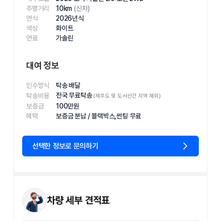
주행거리
10km
(신차)
연식
2026
년식
색상
화이트
연료
가솔린
대여 정보
인수방식
탁송 배달
전국 무료탁송
탁송비용
(제주도 및 도서산간 지역 제외)
보증금
100
만원
혜택
보증금 분납 / 블랙박스,썬팅 무료
선택한 정보로 문의하기
차량 세부 견적표